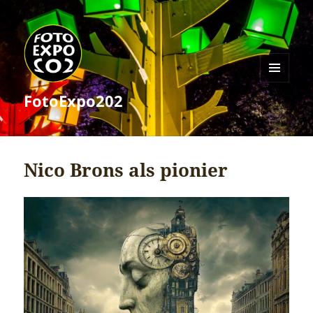
MENU
FotoExpo202
EN
WIDGETS
Nico Brons als pionier