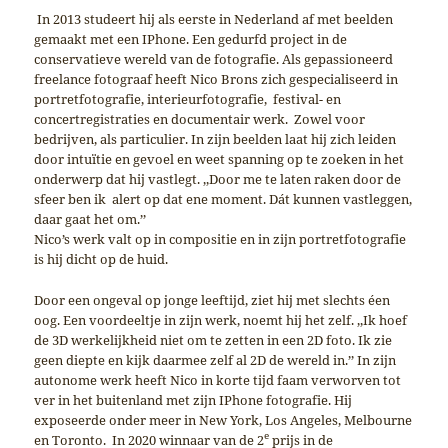
In 2013 studeert hij als eerste in Nederland af met beelden
gemaakt met een IPhone. Een gedurfd project in de
conservatieve wereld van de fotografie. Als gepassioneerd
freelance fotograaf heeft Nico Brons zich gespecialiseerd in
portretfotografie, interieurfotografie, festival- en
concertregistraties en documentair werk. Zowel voor
bedrijven, als particulier. In zijn beelden laat hij zich leiden
door intuïtie en gevoel en weet spanning op te zoeken in het
onderwerp dat hij vastlegt. ,,Door me te laten raken door de
sfeer ben ik alert op dat ene moment. Dát kunnen vastleggen,
daar gaat het om.’’
Nico’s werk valt op in compositie en in zijn portretfotografie
is hij dicht op de huid.
Door een ongeval op jonge leeftijd, ziet hij met slechts éen
oog. Een voordeeltje in zijn werk, noemt hij het zelf. ,,Ik hoef
de 3D werkelijkheid niet om te zetten in een 2D foto. Ik zie
geen diepte en kijk daarmee zelf al 2D de wereld in.’’ In zijn
autonome werk heeft Nico in korte tijd faam verworven tot
ver in het buitenland met zijn IPhone fotografie. Hij
exposeerde onder meer in New York, Los Angeles, Melbourne
e
en Toronto. In 2020 winnaar van de 2
prijs in de