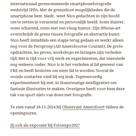
internationaal gerenommeerde smartphonefotografie
wedstrijd IPPA. Met de grenzeloze mogelijkheden die de
smartphone hem biedt, weet Nico gedachten in zijn hoofd
om te zetten in verassend en persoonlijk beeld. Soms duister,
soms schurend, soms met een vleug humor. Zijn IPhone-art
overschrijdt de grens tussen fotografie en abstractie kunst.
Nico heeft inmiddels een stapje terug gedaan en werkt alleen
nog voor de Persgroep (AD Amersfoortse Courant). De grote
opdrachten, les geven, workshops en lezingen zijn verleden
tijd. Het is tijd voor vrij werk en experimenten, dat sneeuwde
nog weleens onder. Nico is in het verleden al lid geweest van
FKE en heeft besloten om weer lid te worden. Vooral de
sociale contacten vind hij erg leuk. Tegenwoordig
experimenteert hij met AI (kunstmatige intelligentie) om
fantasie illustraties te maken. Overigens heeft voor hem deze
tak van sport niets van doen met fotografie.
Te zien vanaf 18-11-2024 bij
Observant Amersfoort
tijdens de
openingsuren.
Jij ook als exposant bij Fotoexpo202?